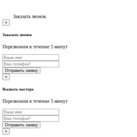
AQUAVIEW
AQUAVISION
ARCHOS
Заказать звонок
Arctic Cat
×
ARDIN
Ardo
Заказать звонок
Ariens
ARIETE
Перезвоним в течение 5 минут
Armed
ARNICA
ARTEL
ARZUM
ASANO
Отправить заявку
ASCASO
×
ASCOLI
Asko
Вызвать мастера
Astell kern
Asus
Перезвоним в течение 5 минут
ATAKI
ATESY
Atlant
Atmung
Audio-Technica
Отправить заявку
Aurora
×
AUX