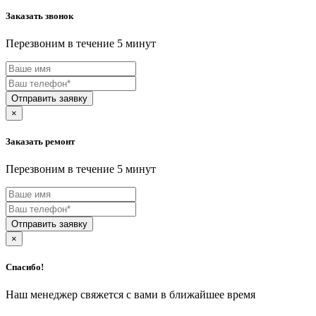
Avantis
Заказать звонок
AVEL
AVEX
Перезвоним в течение 5 минут
AVQ
AXIOMA
BAJAJ
BALLU
Отправить заявку
Baltmotors
BAMIX
×
Bang-olufsen
BARAZZA
Заказать ремонт
Barco
BAUKNECHT
Перезвоним в течение 5 минут
BauMaster
BAUMATIC
BAXI
BB-MOBILE
Отправить заявку
BBK
BCS
×
Beats
BECKER
Спасибо!
Behringer
Beko
Наш менеджер свяжется с вами в ближайшее время
Belamos
Беларус