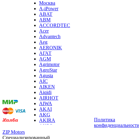
Москва
A-iPower
ABAT
ABM
ACCORDTEC
Acer
Advantech
Aeg
AERONIK
АГАТ
AGM
Agrimotor
AgroStar
Agusta
Мы
AIC
принимаем
AIKEN
оплату:
Aiqidi
AIRHOT
AIWA
AKAI
AKG
Политика
AKIRA
конфиденциальност
AKPO
Aksa
ZIP Motors
AL-KO
Специализированный